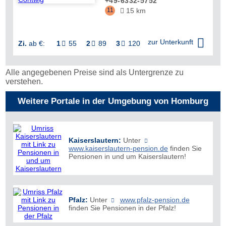
+49-6332-5752
11
15 km


zur Unterkunft
Zi.
ab €:
1
55
2
89
3
120



Alle angegebenen Preise sind als Untergrenze zu
verstehen.
Weitere Portale in der Umgebung von Homburg
Kaiserslautern:
Unter
www.kaiserslautern-pension.de
finden Sie
Pensionen in und um Kaiserslautern!
Pfalz:
Unter
www.pfalz-pension.de
finden Sie Pensionen in der Pfalz!