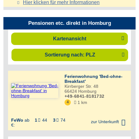
Hier klicken für mehr
Informationen
Pensionen etc. direkt in Homburg

Kartenansicht
Sortierung nach: PLZ

Ferienwohnung 'Bed-ohne-
Breakfast'
Kirrberger Str. 48
66424
Homburg
+49-6841-8181732
4
1 km

FeWo
ab
1
44
3
74



zur Unterkunft
€: