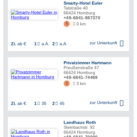
Smarty-Hotel Euler
Talstraße 40
66424
Homburg
+49-6841-987370
5
0 km


zur Unterkunft
Zi.
ab €:
1
a.A.
2
a.A.


Privatzimmer Hartmann
Preußenstraße 47
66424
Homburg
+49-6841-74469
2
3 km


zur Unterkunft
Zi.
ab €:
1
35
2
45


Landhaus Roth
Steinbachstr. 92
66424
Homburg