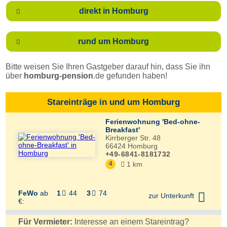
direkt in Homburg

rund um Homburg

Bitte weisen Sie Ihren Gastgeber darauf hin, dass Sie ihn
über
homburg-pension
.de
gefunden haben!
Stareinträge in und um Homburg
Ferienwohnung 'Bed-ohne-
Breakfast'
Kirrberger Str. 48
66424
Homburg
+49-6841-8181732
4
1 km

FeWo
ab
1
44
3
74



zur Unterkunft
€:
Für Vermieter:
Interesse an einem Stareintrag?