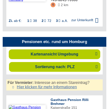
+49-6841-70000
6
2 km


zur Unterkunft
Zi.
ab €:
1
38
2
72
3
a.A.



Pensionen etc. rund um Homburg

Kartenansicht Umgebung
Sortierung nach: PLZ

Für Vermieter:
Interesse an einem Stareintrag?
Hier klicken für mehr
Informationen
Gasthaus Pension Rilli
Brehmer
Kaiserstraße 151